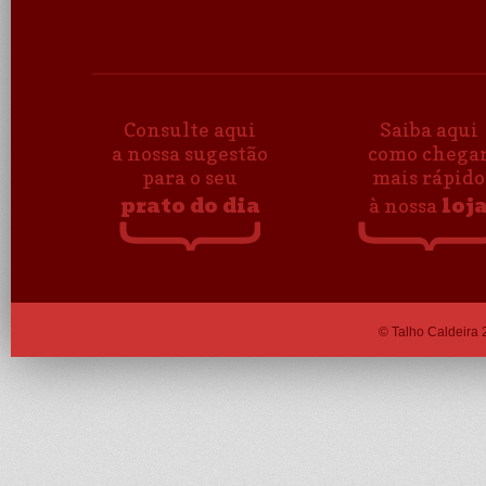
Consulte aqui
Saiba aqui
a nossa sugestão
como chega
para o seu
mais rápido
prato do dia
loj
à nossa
© Talho Caldeira