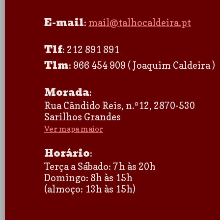
E-mail
:
mail@talhocaldeira.pt
Tlf
: 212 891 891
Tlm
: 966 454 909 ( Joaquim Caldeira )
Morada
:
Rua Cândido Reis, n.º12, 2870-530
Sarilhos Grandes
Ver mapa maior
Horário
:
Terça a Sábado: 7h às 20h
Domingo: 8h às 15h
(almoço: 13h às 15h)